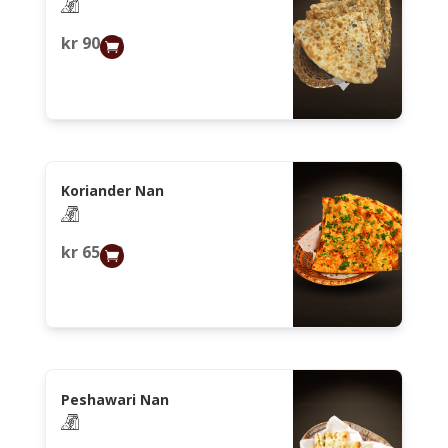
kr
90,00
Koriander Nan
kr
65,00
Peshawari Nan